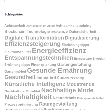
Schlagwörter
Achtsamkeit
Achtsamkeitstraining
Achtsamkeit im Alltag
Blockchain-Technologie
Datensicherheit
Datenanalyse
Digitale Transformation
Digitalisierung
Effizienzsteigerung
Einrichtungstipps
Energieeffizienz
Elektromobilität
Entspannungstechniken
Erneuerbare Energien
Gartengestaltung
Finanzplanung
Ernährungstipps
Gesunde Ernährung
Gartenmöbel
Gesundheit
Industrie 4.0
Inneneinrichtung
Künstliche Intelligenz
Modetrends
Nachhaltige Mode
Nachhaltige Mobilität
Nachhaltigkeit
Naturerlebnis
Platzsparende Möbel
Raumgestaltung
Prozessoptimierung