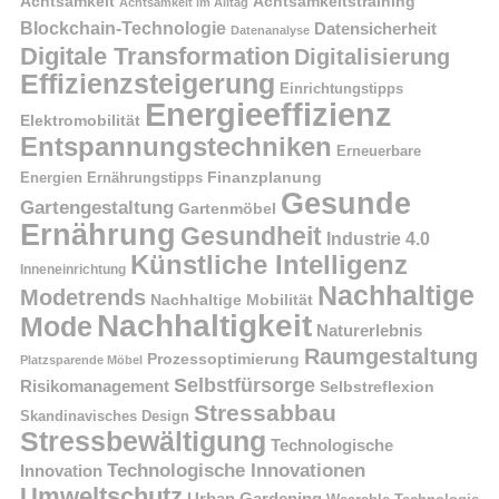
Achtsamkeit
Achtsamkeitstraining
Achtsamkeit im Alltag
Blockchain-Technologie
Datensicherheit
Datenanalyse
Digitale Transformation
Digitalisierung
Effizienzsteigerung
Einrichtungstipps
Energieeffizienz
Elektromobilität
Entspannungstechniken
Erneuerbare
Finanzplanung
Energien
Ernährungstipps
Gesunde
Gartengestaltung
Gartenmöbel
Ernährung
Gesundheit
Industrie 4.0
Künstliche Intelligenz
Inneneinrichtung
Nachhaltige
Modetrends
Nachhaltige Mobilität
Nachhaltigkeit
Mode
Naturerlebnis
Raumgestaltung
Prozessoptimierung
Platzsparende Möbel
Selbstfürsorge
Risikomanagement
Selbstreflexion
Stressabbau
Skandinavisches Design
Stressbewältigung
Technologische
Technologische Innovationen
Innovation
Umweltschutz