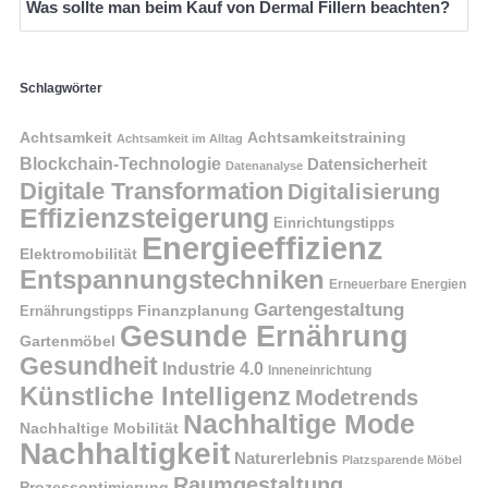
Was sollte man beim Kauf von Dermal Fillern beachten?
Schlagwörter
Achtsamkeit
Achtsamkeitstraining
Achtsamkeit im Alltag
Blockchain-Technologie
Datensicherheit
Datenanalyse
Digitale Transformation
Digitalisierung
Effizienzsteigerung
Einrichtungstipps
Energieeffizienz
Elektromobilität
Entspannungstechniken
Erneuerbare Energien
Gartengestaltung
Finanzplanung
Ernährungstipps
Gesunde Ernährung
Gartenmöbel
Gesundheit
Industrie 4.0
Inneneinrichtung
Künstliche Intelligenz
Modetrends
Nachhaltige Mode
Nachhaltige Mobilität
Nachhaltigkeit
Naturerlebnis
Platzsparende Möbel
Raumgestaltung
Prozessoptimierung