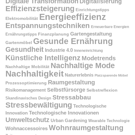
Digitale Transformation
Digitalisierung
Effizienzsteigerung
Einrichtungstipps
Energieeffizienz
Elektromobilität
Entspannungstechniken
Erneuerbare Energien
Gartengestaltung
Finanzplanung
Ernährungstipps
Gesunde Ernährung
Gartenmöbel
Gesundheit
Industrie 4.0
Inneneinrichtung
Künstliche Intelligenz
Modetrends
Nachhaltige Mode
Nachhaltige Mobilität
Nachhaltigkeit
Naturerlebnis
Platzsparende Möbel
Raumgestaltung
Prozessoptimierung
Selbstfürsorge
Risikomanagement
Selbstreflexion
Stressabbau
Skandinavisches Design
Stressbewältigung
Technologische
Technologische Innovationen
Innovation
Umweltschutz
Urban Gardening
Wearable Technologie
Wohnraumgestaltung
Wohnaccessoires