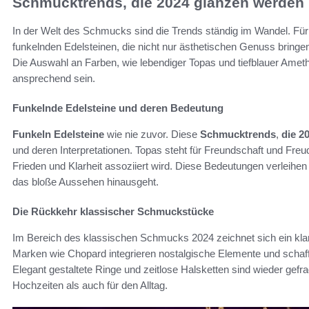
Schmucktrends, die 2024 glänzen werden
In der Welt des Schmucks sind die Trends ständig im Wandel. Fü
funkelnden Edelsteinen, die nicht nur ästhetischen Genuss bring
Die Auswahl an Farben, wie lebendiger Topas und tiefblauer Amet
ansprechend sein.
Funkelnde Edelsteine und deren Bedeutung
Funkeln Edelsteine
wie nie zuvor. Diese
Schmucktrends
,
die 2
und deren Interpretationen. Topas steht für Freundschaft und Fre
Frieden und Klarheit assoziiert wird. Diese Bedeutungen verleihe
das bloße Aussehen hinausgeht.
Die Rückkehr klassischer Schmuckstücke
Im Bereich des klassischen Schmucks 2024 zeichnet sich ein kla
Marken wie Chopard integrieren nostalgische Elemente und schaff
Elegant gestaltete Ringe und zeitlose Halsketten sind wieder gefr
Hochzeiten als auch für den Alltag.