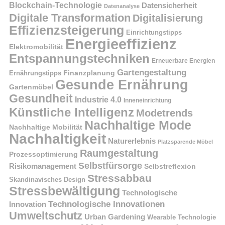
Blockchain-Technologie
Datensicherheit
Datenanalyse
Digitale Transformation
Digitalisierung
Effizienzsteigerung
Einrichtungstipps
Energieeffizienz
Elektromobilität
Entspannungstechniken
Erneuerbare Energien
Gartengestaltung
Finanzplanung
Ernährungstipps
Gesunde Ernährung
Gartenmöbel
Gesundheit
Industrie 4.0
Inneneinrichtung
Künstliche Intelligenz
Modetrends
Nachhaltige Mode
Nachhaltige Mobilität
Nachhaltigkeit
Naturerlebnis
Platzsparende Möbel
Raumgestaltung
Prozessoptimierung
Selbstfürsorge
Risikomanagement
Selbstreflexion
Stressabbau
Skandinavisches Design
Stressbewältigung
Technologische
Technologische Innovationen
Innovation
Umweltschutz
Urban Gardening
Wearable Technologie