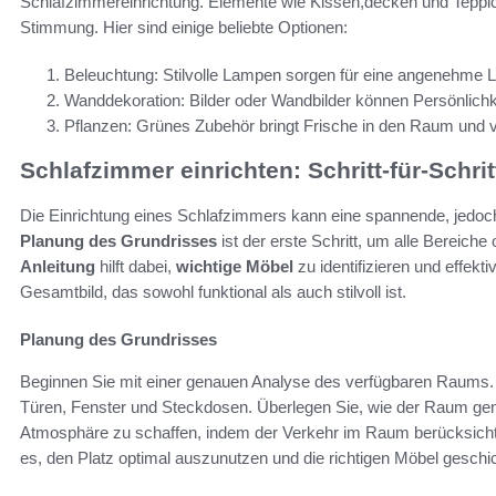
Schlafzimmereinrichtung. Elemente wie Kissen,decken und Teppic
Stimmung. Hier sind einige beliebte Optionen:
Beleuchtung: Stilvolle Lampen sorgen für eine angenehme 
Wanddekoration: Bilder oder Wandbilder können Persönlichkei
Pflanzen: Grünes Zubehör bringt Frische in den Raum und
Schlafzimmer einrichten: Schritt-für-Schri
Die Einrichtung eines Schlafzimmers kann eine spannende, jedoch
Planung des Grundrisses
ist der erste Schritt, um alle Bereiche
Anleitung
hilft dabei,
wichtige Möbel
zu identifizieren und effekt
Gesamtbild, das sowohl funktional als auch stilvoll ist.
Planung des Grundrisses
Beginnen Sie mit einer genauen Analyse des verfügbaren Raums. 
Türen, Fenster und Steckdosen. Überlegen Sie, wie der Raum genu
Atmosphäre zu schaffen, indem der Verkehr im Raum berücksichtig
es, den Platz optimal auszunutzen und die richtigen Möbel geschic