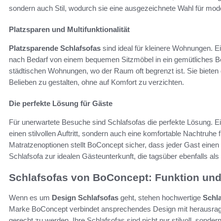
sondern auch Stil, wodurch sie eine ausgezeichnete Wahl für mo
Platzsparen und Multifunktionalität
Platzsparende Schlafsofas
sind ideal für kleinere Wohnungen. Ei
nach Bedarf von einem bequemen Sitzmöbel in ein gemütliches Bett. 
städtischen Wohnungen, wo der Raum oft begrenzt ist. Sie bieten
Belieben zu gestalten, ohne auf Komfort zu verzichten.
Die perfekte Lösung für Gäste
Für unerwartete Besuche sind Schlafsofas die perfekte Lösung. E
einen stilvollen Auftritt, sondern auch eine komfortable Nachtruhe
Matratzenoptionen stellt BoConcept sicher, dass jeder Gast einen 
Schlafsofa zur idealen Gästeunterkunft, die tagsüber ebenfalls als
Schlafsofas von BoConcept: Funktion und 
Wenn es um
Design Schlafsofas
geht, stehen hochwertige
Schl
Marke BoConcept verbindet ansprechendes Design mit herausrag
gerecht zu werden. Ihre Schlafsofas sind nicht nur stilvoll, sonde