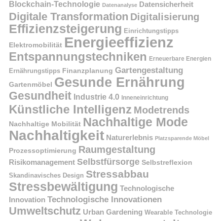
Blockchain-Technologie
Datensicherheit
Datenanalyse
Digitale Transformation
Digitalisierung
Effizienzsteigerung
Einrichtungstipps
Energieeffizienz
Elektromobilität
Entspannungstechniken
Erneuerbare Energien
Gartengestaltung
Finanzplanung
Ernährungstipps
Gesunde Ernährung
Gartenmöbel
Gesundheit
Industrie 4.0
Inneneinrichtung
Künstliche Intelligenz
Modetrends
Nachhaltige Mode
Nachhaltige Mobilität
Nachhaltigkeit
Naturerlebnis
Platzsparende Möbel
Raumgestaltung
Prozessoptimierung
Selbstfürsorge
Risikomanagement
Selbstreflexion
Stressabbau
Skandinavisches Design
Stressbewältigung
Technologische
Technologische Innovationen
Innovation
Umweltschutz
Urban Gardening
Wearable Technologie