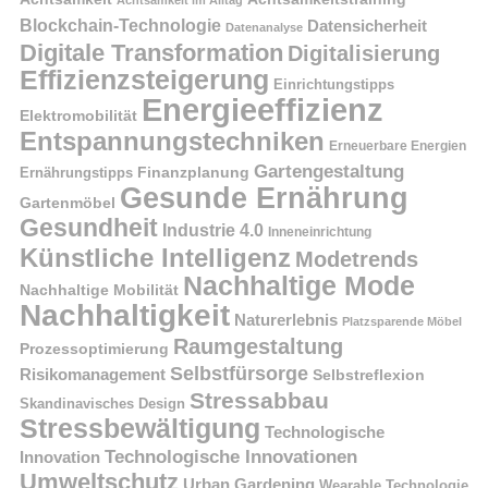
Blockchain-Technologie
Datensicherheit
Datenanalyse
Digitale Transformation
Digitalisierung
Effizienzsteigerung
Einrichtungstipps
Energieeffizienz
Elektromobilität
Entspannungstechniken
Erneuerbare Energien
Gartengestaltung
Finanzplanung
Ernährungstipps
Gesunde Ernährung
Gartenmöbel
Gesundheit
Industrie 4.0
Inneneinrichtung
Künstliche Intelligenz
Modetrends
Nachhaltige Mode
Nachhaltige Mobilität
Nachhaltigkeit
Naturerlebnis
Platzsparende Möbel
Raumgestaltung
Prozessoptimierung
Selbstfürsorge
Risikomanagement
Selbstreflexion
Stressabbau
Skandinavisches Design
Stressbewältigung
Technologische
Technologische Innovationen
Innovation
Umweltschutz
Urban Gardening
Wearable Technologie