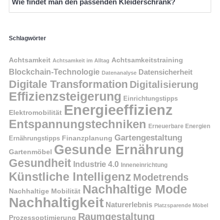
Wie findet man den passenden Kleiderschrank?
Schlagwörter
Achtsamkeit
Achtsamkeitstraining
Achtsamkeit im Alltag
Blockchain-Technologie
Datensicherheit
Datenanalyse
Digitale Transformation
Digitalisierung
Effizienzsteigerung
Einrichtungstipps
Energieeffizienz
Elektromobilität
Entspannungstechniken
Erneuerbare Energien
Gartengestaltung
Finanzplanung
Ernährungstipps
Gesunde Ernährung
Gartenmöbel
Gesundheit
Industrie 4.0
Inneneinrichtung
Künstliche Intelligenz
Modetrends
Nachhaltige Mode
Nachhaltige Mobilität
Nachhaltigkeit
Naturerlebnis
Platzsparende Möbel
Raumgestaltung
Prozessoptimierung