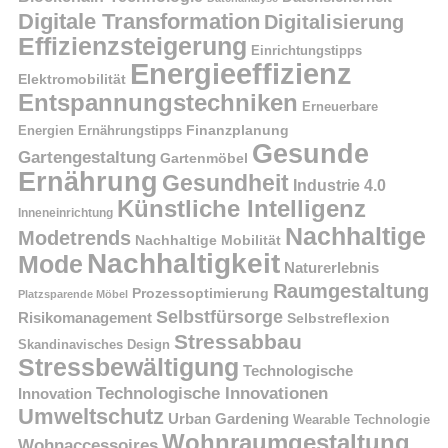
Digitale Transformation
Digitalisierung
Effizienzsteigerung
Einrichtungstipps
Energieeffizienz
Elektromobilität
Entspannungstechniken
Erneuerbare
Finanzplanung
Energien
Ernährungstipps
Gesunde
Gartengestaltung
Gartenmöbel
Ernährung
Gesundheit
Industrie 4.0
Künstliche Intelligenz
Inneneinrichtung
Nachhaltige
Modetrends
Nachhaltige Mobilität
Nachhaltigkeit
Mode
Naturerlebnis
Raumgestaltung
Prozessoptimierung
Platzsparende Möbel
Selbstfürsorge
Risikomanagement
Selbstreflexion
Stressabbau
Skandinavisches Design
Stressbewältigung
Technologische
Technologische Innovationen
Innovation
Umweltschutz
Urban Gardening
Wearable Technologie
Wohnraumgestaltung
Wohnaccessoires