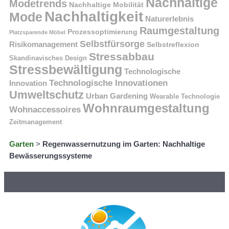
Nachhaltige
Modetrends
Nachhaltige Mobilität
Nachhaltigkeit
Mode
Naturerlebnis
Raumgestaltung
Prozessoptimierung
Platzsparende Möbel
Selbstfürsorge
Risikomanagement
Selbstreflexion
Stressabbau
Skandinavisches Design
Stressbewältigung
Technologische
Technologische Innovationen
Innovation
Umweltschutz
Urban Gardening
Wearable Technologie
Wohnraumgestaltung
Wohnaccessoires
Zeitmanagement
Garten
>
Regenwassernutzung im Garten: Nachhaltige
Bewässerungssysteme