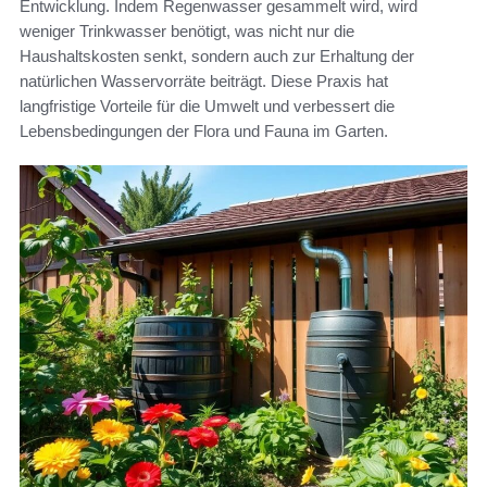
Entwicklung. Indem Regenwasser gesammelt wird, wird
weniger Trinkwasser benötigt, was nicht nur die
Haushaltskosten senkt, sondern auch zur Erhaltung der
natürlichen Wasservorräte beiträgt. Diese Praxis hat
langfristige Vorteile für die Umwelt und verbessert die
Lebensbedingungen der Flora und Fauna im Garten.