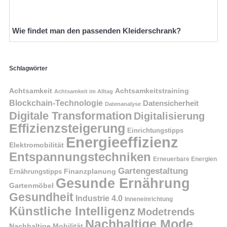
Wie findet man den passenden Kleiderschrank?
Schlagwörter
Achtsamkeit
Achtsamkeitstraining
Achtsamkeit im Alltag
Blockchain-Technologie
Datensicherheit
Datenanalyse
Digitale Transformation
Digitalisierung
Effizienzsteigerung
Einrichtungstipps
Energieeffizienz
Elektromobilität
Entspannungstechniken
Erneuerbare Energien
Gartengestaltung
Finanzplanung
Ernährungstipps
Gesunde Ernährung
Gartenmöbel
Gesundheit
Industrie 4.0
Inneneinrichtung
Künstliche Intelligenz
Modetrends
Nachhaltige Mode
Nachhaltige Mobilität