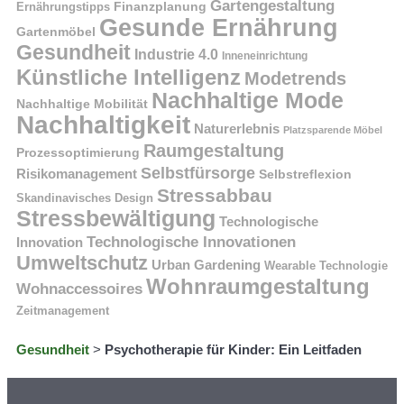
Gartengestaltung
Finanzplanung
Ernährungstipps
Gesunde Ernährung
Gartenmöbel
Gesundheit
Industrie 4.0
Inneneinrichtung
Künstliche Intelligenz
Modetrends
Nachhaltige Mode
Nachhaltige Mobilität
Nachhaltigkeit
Naturerlebnis
Platzsparende Möbel
Raumgestaltung
Prozessoptimierung
Selbstfürsorge
Risikomanagement
Selbstreflexion
Stressabbau
Skandinavisches Design
Stressbewältigung
Technologische
Technologische Innovationen
Innovation
Umweltschutz
Urban Gardening
Wearable Technologie
Wohnraumgestaltung
Wohnaccessoires
Zeitmanagement
Gesundheit
>
Psychotherapie für Kinder: Ein Leitfaden