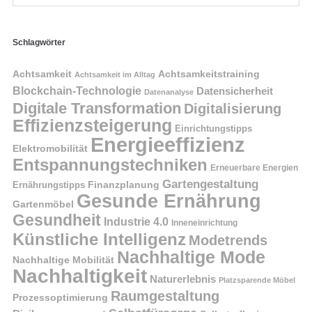
Schlagwörter
Achtsamkeit
Achtsamkeitstraining
Achtsamkeit im Alltag
Blockchain-Technologie
Datensicherheit
Datenanalyse
Digitale Transformation
Digitalisierung
Effizienzsteigerung
Einrichtungstipps
Energieeffizienz
Elektromobilität
Entspannungstechniken
Erneuerbare Energien
Gartengestaltung
Finanzplanung
Ernährungstipps
Gesunde Ernährung
Gartenmöbel
Gesundheit
Industrie 4.0
Inneneinrichtung
Künstliche Intelligenz
Modetrends
Nachhaltige Mode
Nachhaltige Mobilität
Nachhaltigkeit
Naturerlebnis
Platzsparende Möbel
Raumgestaltung
Prozessoptimierung