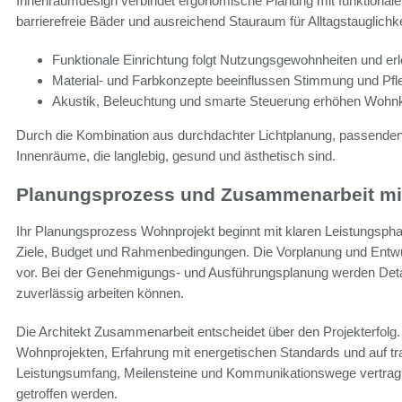
Innenraumdesign verbindet ergonomische Planung mit funktionale
barrierefreie Bäder und ausreichend Stauraum für Alltagstauglichke
Funktionale Einrichtung folgt Nutzungsgewohnheiten und erlei
Material- und Farbkonzepte beeinflussen Stimmung und Pf
Akustik, Beleuchtung und smarte Steuerung erhöhen Wohnk
Durch die Kombination aus durchdachter Lichtplanung, passenden
Innenräume, die langlebig, gesund und ästhetisch sind.
Planungsprozess und Zusammenarbeit mit
Ihr Planungsprozess Wohnprojekt beginnt mit klaren Leistungspha
Ziele, Budget und Rahmenbedingungen. Die Vorplanung und Entw
vor. Bei der Genehmigungs- und Ausführungsplanung werden Detai
zuverlässig arbeiten können.
Die Architekt Zusammenarbeit entscheidet über den Projekterfolg
Wohnprojekten, Erfahrung mit energetischen Standards und auf tr
Leistungsumfang, Meilensteine und Kommunikationswege vertragli
getroffen werden.