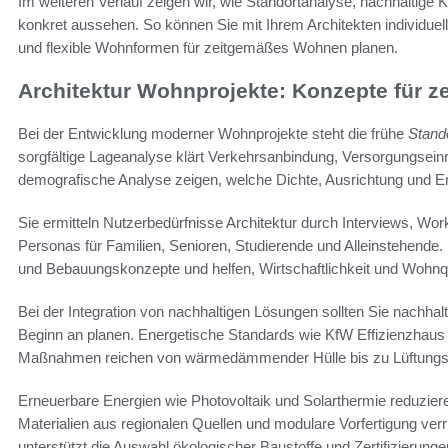
Im weiteren Verlauf zeigen wir, wie Standortanalyse, nachhaltige
konkret aussehen. So können Sie mit Ihrem Architekten individuelle
und flexible Wohnformen für zeitgemäßes Wohnen planen.
Architektur Wohnprojekte: Konzepte für
Bei der Entwicklung moderner Wohnprojekte steht die frühe
Stand
sorgfältige Lageanalyse klärt Verkehrsanbindung, Versorgungsei
demografische Analyse zeigen, welche Dichte, Ausrichtung und Ers
Sie ermitteln Nutzerbedürfnisse Architektur durch Interviews, W
Personas für Familien, Senioren, Studierende und Alleinstehende.
und Bebauungskonzepte und helfen, Wirtschaftlichkeit und Wohnqu
Bei der Integration von nachhaltigen Lösungen sollten Sie nachhal
Beginn an planen. Energetische Standards wie KfW Effizienzhaus 
Maßnahmen reichen von wärmedämmender Hülle bis zu Lüftung
Erneuerbare Energien wie Photovoltaik und Solarthermie reduzie
Materialien aus regionalen Quellen und modulare Vorfertigung ver
unterstützt die Auswahl ökologischer Baustoffe und Zertifizierunge