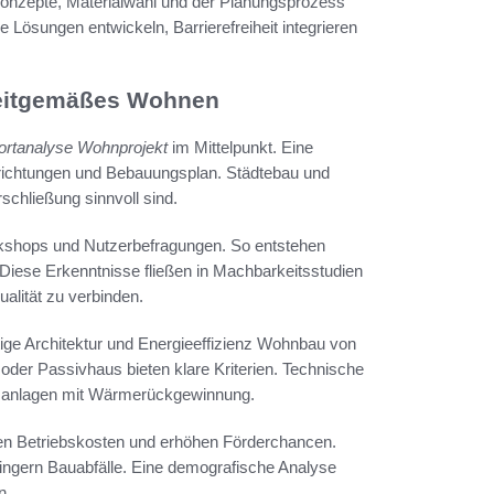
 Konzepte, Materialwahl und der Planungsprozess
 Lösungen entwickeln, Barrierefreiheit integrieren
 zeitgemäßes Wohnen
ortanalyse Wohnprojekt
im Mittelpunkt. Eine
nrichtungen und Bebauungsplan. Städtebau und
chließung sinnvoll sind.
orkshops und Nutzerbefragungen. So entstehen
 Diese Erkenntnisse fließen in Machbarkeitsstudien
alität zu verbinden.
tige Architektur und Energieeffizienz Wohnbau von
oder Passivhaus bieten klare Kriterien. Technische
sanlagen mit Wärmerückgewinnung.
ren Betriebskosten und erhöhen Förderchancen.
ringern Bauabfälle. Eine demografische Analyse
n.