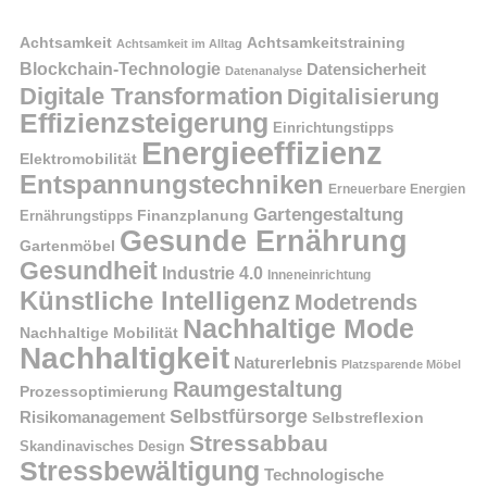
Achtsamkeit
Achtsamkeitstraining
Achtsamkeit im Alltag
Blockchain-Technologie
Datensicherheit
Datenanalyse
Digitale Transformation
Digitalisierung
Effizienzsteigerung
Einrichtungstipps
Energieeffizienz
Elektromobilität
Entspannungstechniken
Erneuerbare Energien
Gartengestaltung
Finanzplanung
Ernährungstipps
Gesunde Ernährung
Gartenmöbel
Gesundheit
Industrie 4.0
Inneneinrichtung
Künstliche Intelligenz
Modetrends
Nachhaltige Mode
Nachhaltige Mobilität
Nachhaltigkeit
Naturerlebnis
Platzsparende Möbel
Raumgestaltung
Prozessoptimierung
Selbstfürsorge
Risikomanagement
Selbstreflexion
Stressabbau
Skandinavisches Design
Stressbewältigung
Technologische