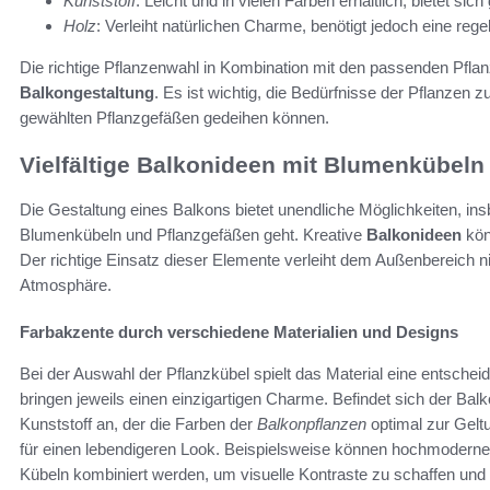
Kunststoff
: Leicht und in vielen Farben erhältlich, bietet sich
Holz
: Verleiht natürlichen Charme, benötigt jedoch eine re
Die richtige Pflanzenwahl in Kombination mit den passenden Pflan
Balkongestaltung
. Es ist wichtig, die Bedürfnisse der Pflanzen 
gewählten Pflanzgefäßen gedeihen können.
Vielfältige Balkonideen mit Blumenkübeln
Die Gestaltung eines Balkons bietet unendliche Möglichkeiten, i
Blumenkübeln und Pflanzgefäßen geht. Kreative
Balkonideen
kön
Der richtige Einsatz dieser Elemente verleiht dem Außenbereich n
Atmosphäre.
Farbakzente durch verschiedene Materialien und Designs
Bei der Auswahl der Pflanzkübel spielt das Material eine entscheid
bringen jeweils einen einzigartigen Charme. Befindet sich der Balkon
Kunststoff an, der die Farben der
Balkonpflanzen
optimal zur Gelt
für einen lebendigeren Look. Beispielsweise können hochmoderne
Kübeln kombiniert werden, um visuelle Kontraste zu schaffen und