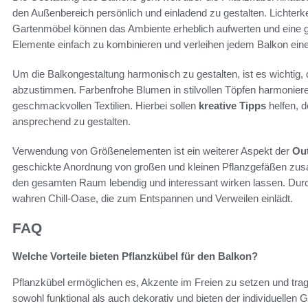
den Außenbereich persönlich und einladend zu gestalten. Lichterke
Gartenmöbel können das Ambiente erheblich aufwerten und eine 
Elemente einfach zu kombinieren und verleihen jedem Balkon eine 
Um die Balkongestaltung harmonisch zu gestalten, ist es wichtig
abzustimmen. Farbenfrohe Blumen in stilvollen Töpfen harmoniere
geschmackvollen Textilien. Hierbei sollen
kreative Tipps
helfen, d
ansprechend zu gestalten.
Verwendung von Größenelementen ist ein weiterer Aspekt der
Ou
geschickte Anordnung von großen und kleinen Pflanzgefäßen zu
den gesamten Raum lebendig und interessant wirken lassen. Durch
wahren Chill-Oase, die zum Entspannen und Verweilen einlädt.
FAQ
Welche Vorteile bieten Pflanzkübel für den Balkon?
Pflanzkübel ermöglichen es, Akzente im Freien zu setzen und trag
sowohl funktional als auch dekorativ und bieten der individuelle