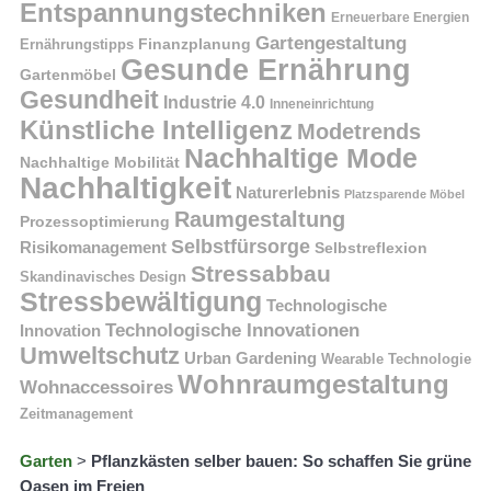
Entspannungstechniken
Erneuerbare Energien
Gartengestaltung
Finanzplanung
Ernährungstipps
Gesunde Ernährung
Gartenmöbel
Gesundheit
Industrie 4.0
Inneneinrichtung
Künstliche Intelligenz
Modetrends
Nachhaltige Mode
Nachhaltige Mobilität
Nachhaltigkeit
Naturerlebnis
Platzsparende Möbel
Raumgestaltung
Prozessoptimierung
Selbstfürsorge
Risikomanagement
Selbstreflexion
Stressabbau
Skandinavisches Design
Stressbewältigung
Technologische
Technologische Innovationen
Innovation
Umweltschutz
Urban Gardening
Wearable Technologie
Wohnraumgestaltung
Wohnaccessoires
Zeitmanagement
Garten
>
Pflanzkästen selber bauen: So schaffen Sie grüne
Oasen im Freien