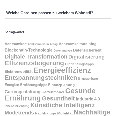
Welche Gardinen passen zu welchem Wohnstil?
Schlagwörter
Achtsamkeit
Achtsamkeitstraining
Achtsamkeit im Alltag
Blockchain-Technologie
Datensicherheit
Datenanalyse
Digitale Transformation
Digitalisierung
Effizienzsteigerung
Einrichtungstipps
Energieeffizienz
Elektromobilität
Entspannungstechniken
Erneuerbare
Finanzplanung
Energien
Ernährungstipps
Gesunde
Gartengestaltung
Gartenmöbel
Ernährung
Gesundheit
Industrie 4.0
Künstliche Intelligenz
Inneneinrichtung
Nachhaltige
Modetrends
Nachhaltige Mobilität