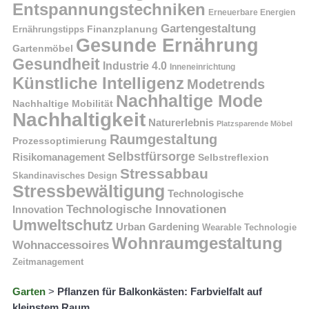
Entspannungstechniken
Erneuerbare Energien
Gartengestaltung
Finanzplanung
Ernährungstipps
Gesunde Ernährung
Gartenmöbel
Gesundheit
Industrie 4.0
Inneneinrichtung
Künstliche Intelligenz
Modetrends
Nachhaltige Mode
Nachhaltige Mobilität
Nachhaltigkeit
Naturerlebnis
Platzsparende Möbel
Raumgestaltung
Prozessoptimierung
Selbstfürsorge
Risikomanagement
Selbstreflexion
Stressabbau
Skandinavisches Design
Stressbewältigung
Technologische
Technologische Innovationen
Innovation
Umweltschutz
Urban Gardening
Wearable Technologie
Wohnraumgestaltung
Wohnaccessoires
Zeitmanagement
Garten
>
Pflanzen für Balkonkästen: Farbvielfalt auf
kleinstem Raum