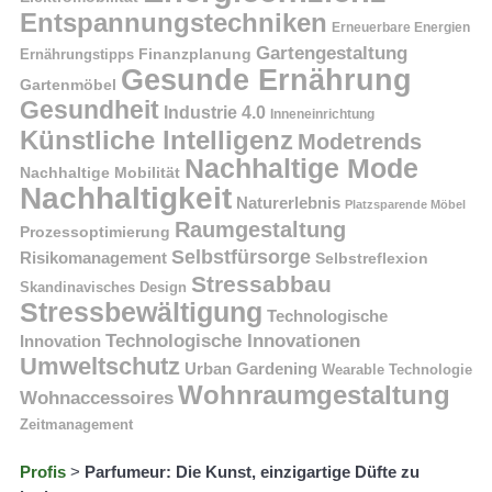
Entspannungstechniken
Erneuerbare Energien
Gartengestaltung
Finanzplanung
Ernährungstipps
Gesunde Ernährung
Gartenmöbel
Gesundheit
Industrie 4.0
Inneneinrichtung
Künstliche Intelligenz
Modetrends
Nachhaltige Mode
Nachhaltige Mobilität
Nachhaltigkeit
Naturerlebnis
Platzsparende Möbel
Raumgestaltung
Prozessoptimierung
Selbstfürsorge
Risikomanagement
Selbstreflexion
Stressabbau
Skandinavisches Design
Stressbewältigung
Technologische
Technologische Innovationen
Innovation
Umweltschutz
Urban Gardening
Wearable Technologie
Wohnraumgestaltung
Wohnaccessoires
Zeitmanagement
Profis
>
Parfumeur: Die Kunst, einzigartige Düfte zu