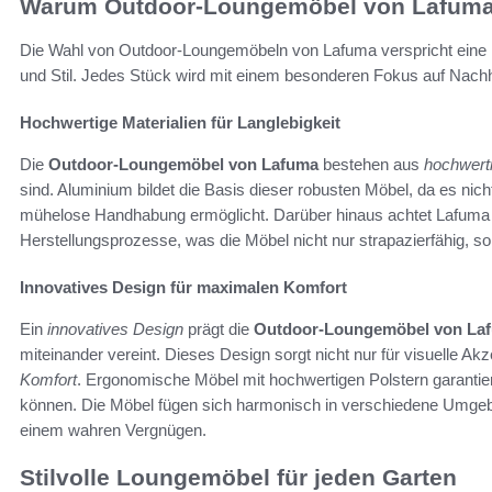
Warum Outdoor-Loungemöbel von Lafuma d
Die Wahl von Outdoor-Loungemöbeln von Lafuma verspricht eine 
und Stil. Jedes Stück wird mit einem besonderen Fokus auf Nachha
Hochwertige Materialien für Langlebigkeit
Die
Outdoor-Loungemöbel von Lafuma
bestehen aus
hochwerti
sind. Aluminium bildet die Basis dieser robusten Möbel, da es nicht 
mühelose Handhabung ermöglicht. Darüber hinaus achtet Lafuma 
Herstellungsprozesse, was die Möbel nicht nur strapazierfähig, s
Innovatives Design für maximalen Komfort
Ein
innovatives Design
prägt die
Outdoor-Loungemöbel von La
miteinander vereint. Dieses Design sorgt nicht nur für visuelle A
Komfort
. Ergonomische Möbel mit hochwertigen Polstern garantier
können. Die Möbel fügen sich harmonisch in verschiedene Umgeb
einem wahren Vergnügen.
Stilvolle Loungemöbel für jeden Garten