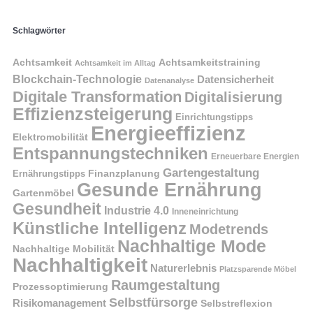
Schlagwörter
Achtsamkeit
Achtsamkeitstraining
Achtsamkeit im Alltag
Blockchain-Technologie
Datensicherheit
Datenanalyse
Digitale Transformation
Digitalisierung
Effizienzsteigerung
Einrichtungstipps
Energieeffizienz
Elektromobilität
Entspannungstechniken
Erneuerbare Energien
Gartengestaltung
Finanzplanung
Ernährungstipps
Gesunde Ernährung
Gartenmöbel
Gesundheit
Industrie 4.0
Inneneinrichtung
Künstliche Intelligenz
Modetrends
Nachhaltige Mode
Nachhaltige Mobilität
Nachhaltigkeit
Naturerlebnis
Platzsparende Möbel
Raumgestaltung
Prozessoptimierung
Selbstfürsorge
Risikomanagement
Selbstreflexion