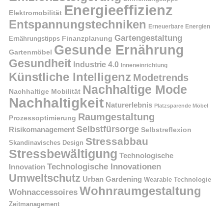
Energieeffizienz
Elektromobilität
Entspannungstechniken
Erneuerbare Energien
Gartengestaltung
Finanzplanung
Ernährungstipps
Gesunde Ernährung
Gartenmöbel
Gesundheit
Industrie 4.0
Inneneinrichtung
Künstliche Intelligenz
Modetrends
Nachhaltige Mode
Nachhaltige Mobilität
Nachhaltigkeit
Naturerlebnis
Platzsparende Möbel
Raumgestaltung
Prozessoptimierung
Selbstfürsorge
Risikomanagement
Selbstreflexion
Stressabbau
Skandinavisches Design
Stressbewältigung
Technologische
Technologische Innovationen
Innovation
Umweltschutz
Urban Gardening
Wearable Technologie
Wohnraumgestaltung
Wohnaccessoires
Zeitmanagement