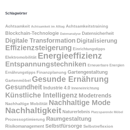
Schlagwörter
Achtsamkeit
Achtsamkeitstraining
Achtsamkeit im Alltag
Blockchain-Technologie
Datensicherheit
Datenanalyse
Digitale Transformation
Digitalisierung
Effizienzsteigerung
Einrichtungstipps
Energieeffizienz
Elektromobilität
Entspannungstechniken
Erneuerbare Energien
Gartengestaltung
Finanzplanung
Ernährungstipps
Gesunde Ernährung
Gartenmöbel
Gesundheit
Industrie 4.0
Inneneinrichtung
Künstliche Intelligenz
Modetrends
Nachhaltige Mode
Nachhaltige Mobilität
Nachhaltigkeit
Naturerlebnis
Platzsparende Möbel
Raumgestaltung
Prozessoptimierung
Selbstfürsorge
Risikomanagement
Selbstreflexion