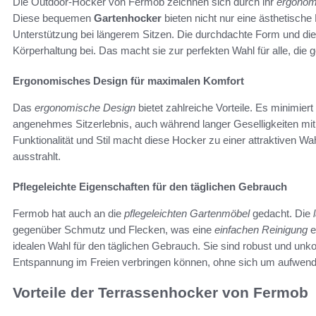
Die Outdoor-Hocker von Fermob zeichnen sich durch ihr
ergonom
Diese bequemen
Gartenhocker
bieten nicht nur eine ästhetisch
Unterstützung bei längerem Sitzen. Die durchdachte Form und die 
Körperhaltung bei. Das macht sie zur perfekten Wahl für alle, die g
Ergonomisches Design für maximalen Komfort
Das
ergonomische Design
bietet zahlreiche Vorteile. Es minimier
angenehmes Sitzerlebnis, auch während langer Geselligkeiten mi
Funktionalität und Stil macht diese Hocker zu einer attraktiven Wa
ausstrahlt.
Pflegeleichte Eigenschaften für den täglichen Gebrauch
Fermob hat auch an die
pflegeleichten Gartenmöbel
gedacht. Die
gegenüber Schmutz und Flecken, was eine
einfachen Reinigung
e
idealen Wahl für den täglichen Gebrauch. Sie sind robust und unko
Entspannung im Freien verbringen können, ohne sich um aufwe
Vorteile der Terrassenhocker von Fermob