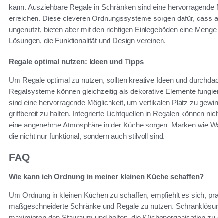
kann. Ausziehbare Regale in Schränken sind eine hervorragende M
erreichen. Diese cleveren Ordnungssysteme sorgen dafür, dass all
ungenutzt, bieten aber mit den richtigen Einlegeböden eine Men
Lösungen, die Funktionalität und Design vereinen.
Regale optimal nutzen: Ideen und Tipps
Um Regale optimal zu nutzen, sollten kreative Ideen und durchd
Regalsysteme können gleichzeitig als dekorative Elemente fungi
sind eine hervorragende Möglichkeit, um vertikalen Platz zu gewinn
griffbereit zu halten. Integrierte Lichtquellen in Regalen können n
eine angenehme Atmosphäre in der Küche sorgen. Marken wie Wayfa
die nicht nur funktional, sondern auch stilvoll sind.
FAQ
Wie kann ich Ordnung in meiner kleinen Küche schaffen?
Um Ordnung in kleinen Küchen zu schaffen, empfiehlt es sich, p
maßgeschneiderte Schränke und Regale zu nutzen. Schranklösu
maximieren den Stauraum und helfen, die Küchenorganisation zu 