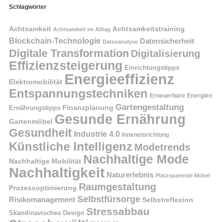
Schlagwörter
Achtsamkeit
Achtsamkeitstraining
Achtsamkeit im Alltag
Blockchain-Technologie
Datensicherheit
Datenanalyse
Digitale Transformation
Digitalisierung
Effizienzsteigerung
Einrichtungstipps
Energieeffizienz
Elektromobilität
Entspannungstechniken
Erneuerbare Energien
Gartengestaltung
Finanzplanung
Ernährungstipps
Gesunde Ernährung
Gartenmöbel
Gesundheit
Industrie 4.0
Inneneinrichtung
Künstliche Intelligenz
Modetrends
Nachhaltige Mode
Nachhaltige Mobilität
Nachhaltigkeit
Naturerlebnis
Platzsparende Möbel
Raumgestaltung
Prozessoptimierung
Selbstfürsorge
Risikomanagement
Selbstreflexion
Stressabbau
Skandinavisches Design