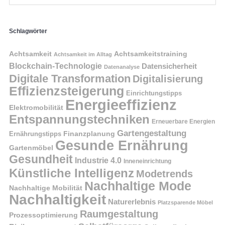
Schlagwörter
Achtsamkeit
Achtsamkeitstraining
Achtsamkeit im Alltag
Blockchain-Technologie
Datensicherheit
Datenanalyse
Digitale Transformation
Digitalisierung
Effizienzsteigerung
Einrichtungstipps
Energieeffizienz
Elektromobilität
Entspannungstechniken
Erneuerbare Energien
Gartengestaltung
Finanzplanung
Ernährungstipps
Gesunde Ernährung
Gartenmöbel
Gesundheit
Industrie 4.0
Inneneinrichtung
Künstliche Intelligenz
Modetrends
Nachhaltige Mode
Nachhaltige Mobilität
Nachhaltigkeit
Naturerlebnis
Platzsparende Möbel
Raumgestaltung
Prozessoptimierung