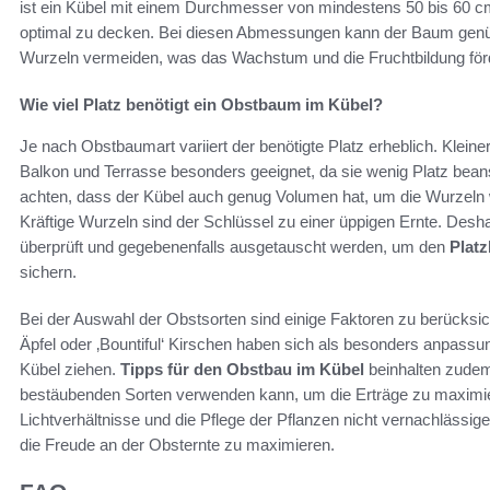
ist ein Kübel mit einem Durchmesser von mindestens 50 bis 60 
optimal zu decken. Bei diesen Abmessungen kann der Baum gen
Wurzeln vermeiden, was das Wachstum und die Fruchtbildung förd
Wie viel Platz benötigt ein Obstbaum im Kübel?
Je nach Obstbaumart variiert der benötigte Platz erheblich. Kleine
Balkon und Terrasse besonders geeignet, da sie wenig Platz beans
achten, dass der Kübel auch genug Volumen hat, um die Wurzel
Kräftige Wurzeln sind der Schlüssel zu einer üppigen Ernte. Desha
überprüft und gegebenenfalls ausgetauscht werden, um den
Plat
sichern.
Bei der Auswahl der Obstsorten sind einige Faktoren zu berücksicht
Äpfel oder ‚Bountiful‘ Kirschen haben sich als besonders anpass
Kübel ziehen.
Tipps für den Obstbau im Kübel
beinhalten zudem
bestäubenden Sorten verwenden kann, um die Erträge zu maximie
Lichtverhältnisse und die Pflege der Pflanzen nicht vernachlässi
die Freude an der Obsternte zu maximieren.