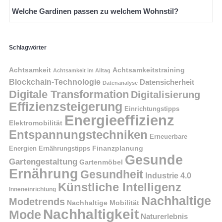
Welche Gardinen passen zu welchem Wohnstil?
Schlagwörter
Achtsamkeit
Achtsamkeitstraining
Achtsamkeit im Alltag
Blockchain-Technologie
Datensicherheit
Datenanalyse
Digitale Transformation
Digitalisierung
Effizienzsteigerung
Einrichtungstipps
Energieeffizienz
Elektromobilität
Entspannungstechniken
Erneuerbare
Finanzplanung
Energien
Ernährungstipps
Gesunde
Gartengestaltung
Gartenmöbel
Ernährung
Gesundheit
Industrie 4.0
Künstliche Intelligenz
Inneneinrichtung
Nachhaltige
Modetrends
Nachhaltige Mobilität
Nachhaltigkeit
Mode
Naturerlebnis