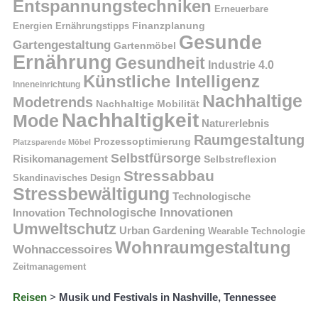
Entspannungstechniken
Erneuerbare
Finanzplanung
Energien
Ernährungstipps
Gesunde
Gartengestaltung
Gartenmöbel
Ernährung
Gesundheit
Industrie 4.0
Künstliche Intelligenz
Inneneinrichtung
Nachhaltige
Modetrends
Nachhaltige Mobilität
Nachhaltigkeit
Mode
Naturerlebnis
Raumgestaltung
Prozessoptimierung
Platzsparende Möbel
Selbstfürsorge
Risikomanagement
Selbstreflexion
Stressabbau
Skandinavisches Design
Stressbewältigung
Technologische
Technologische Innovationen
Innovation
Umweltschutz
Urban Gardening
Wearable Technologie
Wohnraumgestaltung
Wohnaccessoires
Zeitmanagement
Reisen
>
Musik und Festivals in Nashville, Tennessee