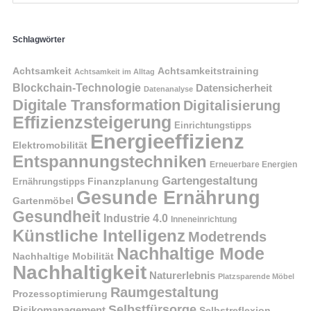
Schlagwörter
Achtsamkeit
Achtsamkeitstraining
Achtsamkeit im Alltag
Blockchain-Technologie
Datensicherheit
Datenanalyse
Digitale Transformation
Digitalisierung
Effizienzsteigerung
Einrichtungstipps
Energieeffizienz
Elektromobilität
Entspannungstechniken
Erneuerbare Energien
Gartengestaltung
Finanzplanung
Ernährungstipps
Gesunde Ernährung
Gartenmöbel
Gesundheit
Industrie 4.0
Inneneinrichtung
Künstliche Intelligenz
Modetrends
Nachhaltige Mode
Nachhaltige Mobilität
Nachhaltigkeit
Naturerlebnis
Platzsparende Möbel
Raumgestaltung
Prozessoptimierung
Selbstfürsorge
Risikomanagement
Selbstreflexion