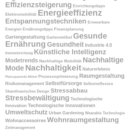
Effizienzsteigerung
Einrichtungstipps
Energieeffizienz
Elektromobilität
Entspannungstechniken
Erneuerbare
Finanzplanung
Energien
Ernährungstipps
Gesunde
Gartengestaltung
Gartenmöbel
Ernährung
Gesundheit
Industrie 4.0
Künstliche Intelligenz
Inneneinrichtung
Nachhaltige
Modetrends
Nachhaltige Mobilität
Nachhaltigkeit
Mode
Naturerlebnis
Raumgestaltung
Prozessoptimierung
Platzsparende Möbel
Selbstfürsorge
Risikomanagement
Selbstreflexion
Stressabbau
Skandinavisches Design
Stressbewältigung
Technologische
Technologische Innovationen
Innovation
Umweltschutz
Urban Gardening
Wearable Technologie
Wohnraumgestaltung
Wohnaccessoires
Zeitmanagement