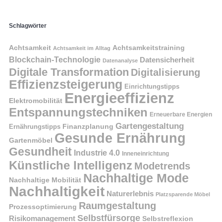
Schlagwörter
Achtsamkeit
Achtsamkeitstraining
Achtsamkeit im Alltag
Blockchain-Technologie
Datensicherheit
Datenanalyse
Digitale Transformation
Digitalisierung
Effizienzsteigerung
Einrichtungstipps
Energieeffizienz
Elektromobilität
Entspannungstechniken
Erneuerbare Energien
Gartengestaltung
Finanzplanung
Ernährungstipps
Gesunde Ernährung
Gartenmöbel
Gesundheit
Industrie 4.0
Inneneinrichtung
Künstliche Intelligenz
Modetrends
Nachhaltige Mode
Nachhaltige Mobilität
Nachhaltigkeit
Naturerlebnis
Platzsparende Möbel
Raumgestaltung
Prozessoptimierung
Selbstfürsorge
Risikomanagement
Selbstreflexion