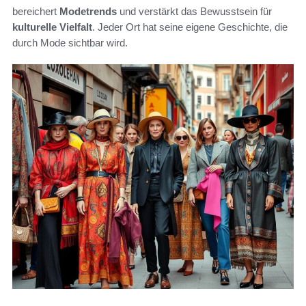
bereichert
Modetrends
und verstärkt das Bewusstsein für
kulturelle Vielfalt
. Jeder Ort hat seine eigene Geschichte, die
durch Mode sichtbar wird.