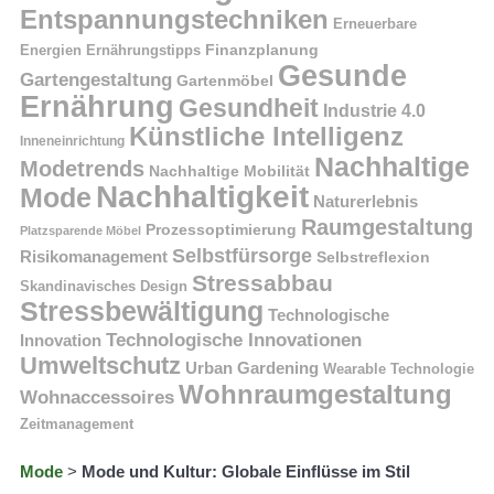
Entspannungstechniken
Erneuerbare
Finanzplanung
Energien
Ernährungstipps
Gesunde
Gartengestaltung
Gartenmöbel
Ernährung
Gesundheit
Industrie 4.0
Künstliche Intelligenz
Inneneinrichtung
Nachhaltige
Modetrends
Nachhaltige Mobilität
Nachhaltigkeit
Mode
Naturerlebnis
Raumgestaltung
Prozessoptimierung
Platzsparende Möbel
Selbstfürsorge
Risikomanagement
Selbstreflexion
Stressabbau
Skandinavisches Design
Stressbewältigung
Technologische
Technologische Innovationen
Innovation
Umweltschutz
Urban Gardening
Wearable Technologie
Wohnraumgestaltung
Wohnaccessoires
Zeitmanagement
Mode
>
Mode und Kultur: Globale Einflüsse im Stil