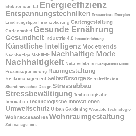
Energieeffizienz
Elektromobilität
Entspannungstechniken
Erneuerbare Energien
Gartengestaltung
Finanzplanung
Ernährungstipps
Gesunde Ernährung
Gartenmöbel
Gesundheit
Industrie 4.0
Inneneinrichtung
Künstliche Intelligenz
Modetrends
Nachhaltige Mode
Nachhaltige Mobilität
Nachhaltigkeit
Naturerlebnis
Platzsparende Möbel
Raumgestaltung
Prozessoptimierung
Selbstfürsorge
Risikomanagement
Selbstreflexion
Stressabbau
Skandinavisches Design
Stressbewältigung
Technologische
Technologische Innovationen
Innovation
Umweltschutz
Urban Gardening
Wearable Technologie
Wohnraumgestaltung
Wohnaccessoires
Zeitmanagement