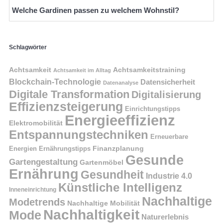
Welche Gardinen passen zu welchem Wohnstil?
Schlagwörter
Achtsamkeit
Achtsamkeitstraining
Achtsamkeit im Alltag
Blockchain-Technologie
Datensicherheit
Datenanalyse
Digitale Transformation
Digitalisierung
Effizienzsteigerung
Einrichtungstipps
Energieeffizienz
Elektromobilität
Entspannungstechniken
Erneuerbare
Finanzplanung
Energien
Ernährungstipps
Gesunde
Gartengestaltung
Gartenmöbel
Ernährung
Gesundheit
Industrie 4.0
Künstliche Intelligenz
Inneneinrichtung
Nachhaltige
Modetrends
Nachhaltige Mobilität
Nachhaltigkeit
Mode
Naturerlebnis