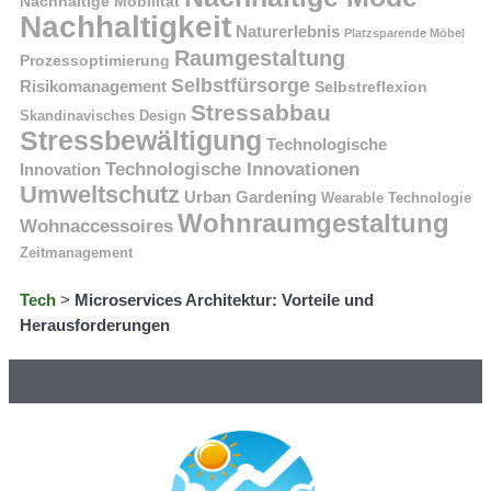
Nachhaltige Mobilität
Nachhaltigkeit
Naturerlebnis
Platzsparende Möbel
Raumgestaltung
Prozessoptimierung
Selbstfürsorge
Risikomanagement
Selbstreflexion
Stressabbau
Skandinavisches Design
Stressbewältigung
Technologische
Technologische Innovationen
Innovation
Umweltschutz
Urban Gardening
Wearable Technologie
Wohnraumgestaltung
Wohnaccessoires
Zeitmanagement
Tech
>
Microservices Architektur: Vorteile und
Herausforderungen