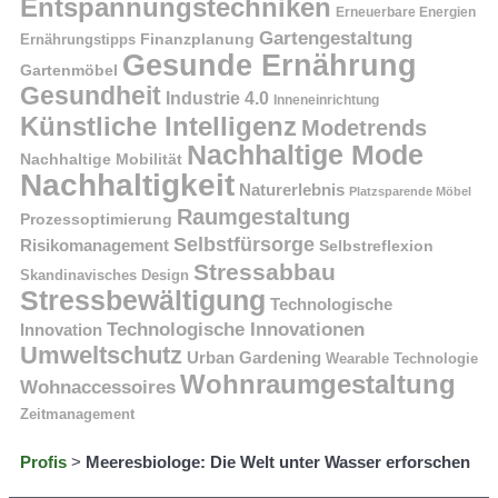
Entspannungstechniken
Erneuerbare Energien
Gartengestaltung
Finanzplanung
Ernährungstipps
Gesunde Ernährung
Gartenmöbel
Gesundheit
Industrie 4.0
Inneneinrichtung
Künstliche Intelligenz
Modetrends
Nachhaltige Mode
Nachhaltige Mobilität
Nachhaltigkeit
Naturerlebnis
Platzsparende Möbel
Raumgestaltung
Prozessoptimierung
Selbstfürsorge
Risikomanagement
Selbstreflexion
Stressabbau
Skandinavisches Design
Stressbewältigung
Technologische
Technologische Innovationen
Innovation
Umweltschutz
Urban Gardening
Wearable Technologie
Wohnraumgestaltung
Wohnaccessoires
Zeitmanagement
Profis
>
Meeresbiologe: Die Welt unter Wasser erforschen