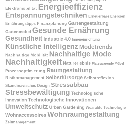
Energieeffizienz
Elektromobilität
Entspannungstechniken
Erneuerbare Energien
Gartengestaltung
Finanzplanung
Ernährungstipps
Gesunde Ernährung
Gartenmöbel
Gesundheit
Industrie 4.0
Inneneinrichtung
Künstliche Intelligenz
Modetrends
Nachhaltige Mode
Nachhaltige Mobilität
Nachhaltigkeit
Naturerlebnis
Platzsparende Möbel
Raumgestaltung
Prozessoptimierung
Selbstfürsorge
Risikomanagement
Selbstreflexion
Stressabbau
Skandinavisches Design
Stressbewältigung
Technologische
Technologische Innovationen
Innovation
Umweltschutz
Urban Gardening
Wearable Technologie
Wohnraumgestaltung
Wohnaccessoires
Zeitmanagement