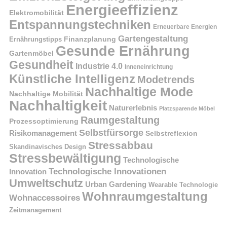
Energieeffizienz
Elektromobilität
Entspannungstechniken
Erneuerbare Energien
Gartengestaltung
Finanzplanung
Ernährungstipps
Gesunde Ernährung
Gartenmöbel
Gesundheit
Industrie 4.0
Inneneinrichtung
Künstliche Intelligenz
Modetrends
Nachhaltige Mode
Nachhaltige Mobilität
Nachhaltigkeit
Naturerlebnis
Platzsparende Möbel
Raumgestaltung
Prozessoptimierung
Selbstfürsorge
Risikomanagement
Selbstreflexion
Stressabbau
Skandinavisches Design
Stressbewältigung
Technologische
Technologische Innovationen
Innovation
Umweltschutz
Urban Gardening
Wearable Technologie
Wohnraumgestaltung
Wohnaccessoires
Zeitmanagement