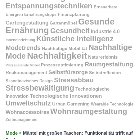
Entspannungstechniken
Erneuerbare
Finanzplanung
Energien
Ernährungstipps
Gesunde
Gartengestaltung
Gartenmöbel
Ernährung
Gesundheit
Industrie 4.0
Künstliche Intelligenz
Inneneinrichtung
Nachhaltige
Modetrends
Nachhaltige Mobilität
Nachhaltigkeit
Mode
Naturerlebnis
Raumgestaltung
Prozessoptimierung
Platzsparende Möbel
Selbstfürsorge
Risikomanagement
Selbstreflexion
Stressabbau
Skandinavisches Design
Stressbewältigung
Technologische
Technologische Innovationen
Innovation
Umweltschutz
Urban Gardening
Wearable Technologie
Wohnraumgestaltung
Wohnaccessoires
Zeitmanagement
Mode
>
Mäntel mit großen Taschen: Funktionalität trifft auf