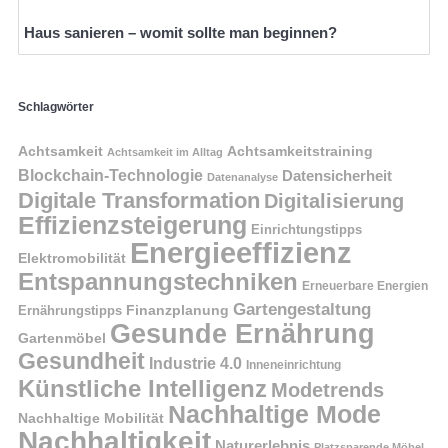
Haus sanieren – womit sollte man beginnen?
Schlagwörter
Achtsamkeit
Achtsamkeitstraining
Achtsamkeit im Alltag
Blockchain-Technologie
Datensicherheit
Datenanalyse
Digitale Transformation
Digitalisierung
Effizienzsteigerung
Einrichtungstipps
Energieeffizienz
Elektromobilität
Entspannungstechniken
Erneuerbare Energien
Gartengestaltung
Finanzplanung
Ernährungstipps
Gesunde Ernährung
Gartenmöbel
Gesundheit
Industrie 4.0
Inneneinrichtung
Künstliche Intelligenz
Modetrends
Nachhaltige Mode
Nachhaltige Mobilität
Nachhaltigkeit
Naturerlebnis
Platzsparende Möbel