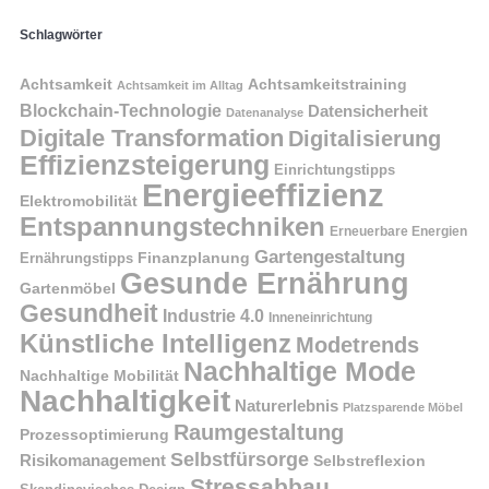
Schlagwörter
Achtsamkeit
Achtsamkeitstraining
Achtsamkeit im Alltag
Blockchain-Technologie
Datensicherheit
Datenanalyse
Digitale Transformation
Digitalisierung
Effizienzsteigerung
Einrichtungstipps
Energieeffizienz
Elektromobilität
Entspannungstechniken
Erneuerbare Energien
Gartengestaltung
Finanzplanung
Ernährungstipps
Gesunde Ernährung
Gartenmöbel
Gesundheit
Industrie 4.0
Inneneinrichtung
Künstliche Intelligenz
Modetrends
Nachhaltige Mode
Nachhaltige Mobilität
Nachhaltigkeit
Naturerlebnis
Platzsparende Möbel
Raumgestaltung
Prozessoptimierung
Selbstfürsorge
Risikomanagement
Selbstreflexion
Stressabbau