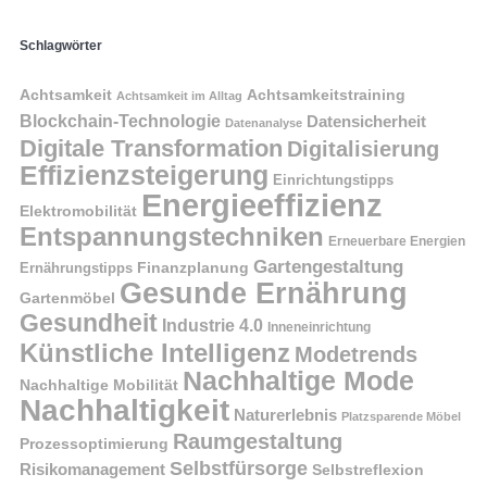
Schlagwörter
Achtsamkeit
Achtsamkeitstraining
Achtsamkeit im Alltag
Blockchain-Technologie
Datensicherheit
Datenanalyse
Digitale Transformation
Digitalisierung
Effizienzsteigerung
Einrichtungstipps
Energieeffizienz
Elektromobilität
Entspannungstechniken
Erneuerbare Energien
Gartengestaltung
Finanzplanung
Ernährungstipps
Gesunde Ernährung
Gartenmöbel
Gesundheit
Industrie 4.0
Inneneinrichtung
Künstliche Intelligenz
Modetrends
Nachhaltige Mode
Nachhaltige Mobilität
Nachhaltigkeit
Naturerlebnis
Platzsparende Möbel
Raumgestaltung
Prozessoptimierung
Selbstfürsorge
Risikomanagement
Selbstreflexion