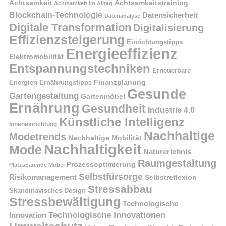
Achtsamkeit
Achtsamkeitstraining
Achtsamkeit im Alltag
Blockchain-Technologie
Datensicherheit
Datenanalyse
Digitale Transformation
Digitalisierung
Effizienzsteigerung
Einrichtungstipps
Energieeffizienz
Elektromobilität
Entspannungstechniken
Erneuerbare
Finanzplanung
Energien
Ernährungstipps
Gesunde
Gartengestaltung
Gartenmöbel
Ernährung
Gesundheit
Industrie 4.0
Künstliche Intelligenz
Inneneinrichtung
Nachhaltige
Modetrends
Nachhaltige Mobilität
Nachhaltigkeit
Mode
Naturerlebnis
Raumgestaltung
Prozessoptimierung
Platzsparende Möbel
Selbstfürsorge
Risikomanagement
Selbstreflexion
Stressabbau
Skandinavisches Design
Stressbewältigung
Technologische
Technologische Innovationen
Innovation