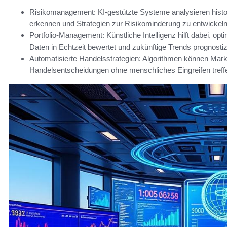
Risikomanagement: KI-gestützte Systeme analysieren histo
erkennen und Strategien zur Risikominderung zu entwickeln
Portfolio-Management: Künstliche Intelligenz hilft dabei, opt
Daten in Echtzeit bewertet und zukünftige Trends prognostizi
Automatisierte Handelsstrategien: Algorithmen können Ma
Handelsentscheidungen ohne menschliches Eingreifen treff